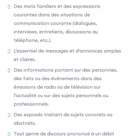
Des mots familiers et des expressions
multiple (4 choix de réponses, une seule
courantes dans des situations de
réponse correcte). Durée : 15 minutes.
communication courante (dialogues,
Compréhension écrite :
Épreuve collective :
interviews, entretiens, discussions au
29 questions à choix multiple (4 choix de
téléphone, etc.).
réponses, une seule réponse correcte). Durée :
L’essentiel de messages et d’annonces simples
45 minutes.
et claires.
Expression écrite :
Épreuve collective : 3
Des informations portant sur des personnes,
exercices. Durée : 60 minutes.
des faits ou des événements dans des
Expression orale :
Épreuve individuelle en face
émissions de radio ou de télévision sur
à face avec un examinateur : 3 exercices. Durée
l’actualité ou sur des sujets personnels ou
: 12 minutes (dont 2 minutes de préparation).
professionnels.
Des exposés traitant de sujets concrets ou
Dans le cadre d’une passation sur
abstraits.
ordinateur, le QCM est composé
Tout genre de discours prononcé à un débit