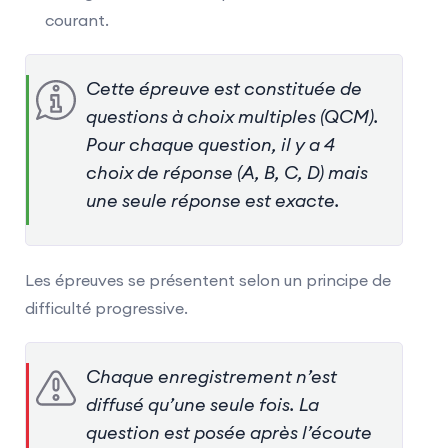
de 91 items. Les 15 items
courant.
supplémentaires (5 dans chacune
des compétences) par rapport à la
version papier n’entrent pas dans
Cette épreuve est constituée de
le calcul du score final. Ils
questions à choix multiples (QCM).
permettent à France Éducation
Pour chaque question, il y a 4
international de conduire des
choix de réponse (A, B, C, D) mais
analyses sur la validité des items.
une seule réponse est exacte.
Les épreuves se présentent selon un principe de
difficulté progressive.
Chaque enregistrement n’est
diffusé qu’une seule fois. La
question est posée après l’écoute