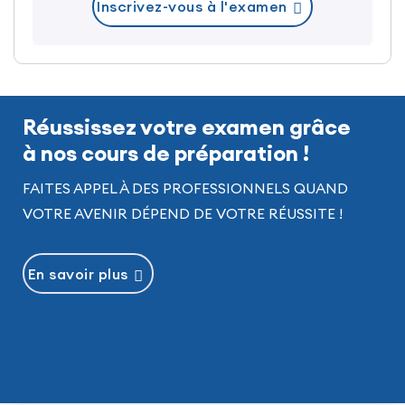
Inscrivez-vous à l'examen
Nous vous encourageons à commencer dès
maintenant votre préparation afin d’optimiser
votre temps et de maximiser vos chances
d’obtenir les résultats souhaités.
Réussissez votre examen grâce
à nos cours de préparation !
FAITES APPEL À DES PROFESSIONNELS QUAND
VOTRE AVENIR DÉPEND DE VOTRE RÉUSSITE !
En savoir plus