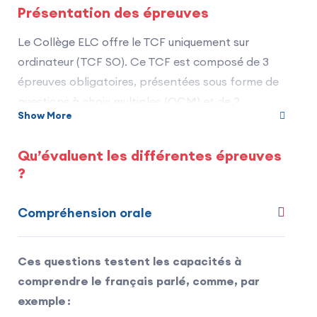
Présentation des épreuves
Le Collège ELC offre le TCF uniquement sur
ordinateur (TCF SO). Ce TCF est composé de 3
épreuves obligatoires, présentées sous forme de
questions à choix multiples (QCM) et de 2
Show More
épreuves complémentaires et facultatives,
proposées sous forme d’exercices et que le
Qu’évaluent les différentes épreuves
candidat peut choisir de passer ou non en
?
fonction de ses besoins :
Compréhension orale :
Épreuve collective : 29
Compréhension orale
questions à choix multiple (4 choix de
réponses, une seule réponse correcte). Durée :
Ces questions testent les capacités à
25 minutes.
comprendre le français parlé, comme, par
Maîtrise des structures de la langue :
exemple :
Épreuve collective : 18 questions à choix