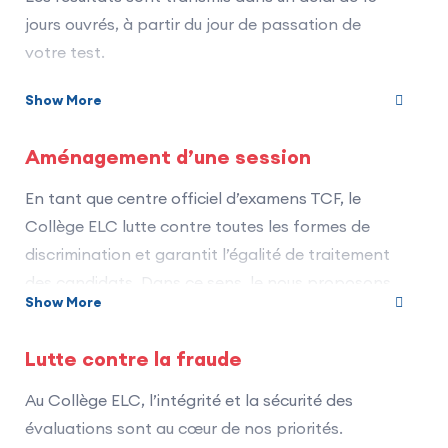
jours ouvrés, à partir du jour de passation de
votre test.
Vous recevez votre attestation de résultats par
Show More
courriel.
Aménagement d’une session
Votre attestation aura une
durée de validité de
2 ans
à partir de la date de délivrance des
En tant que centre officiel d’examens TCF, le
résultats. Cette date de validité sera indiquée sur
Collège ELC lutte contre toutes les formes de
votre attestation.
discrimination et garantit l’égalité de traitement
Pour plus d'informations sur les résultats, veuillez
des candidats. Dans ce sens, le nous proposons
Show More
différents aménagements afin de rendre
cliquer ici.
accessible le Test de connaissance de français
Lutte contre la fraude
(TCF) aux candidat(e)s en situation de handicap
ou d’illectronisme.
Au Collège ELC, l’intégrité et la sécurité des
évaluations sont au cœur de nos priorités.
Pour bénéficier d’aménagements, le candidat