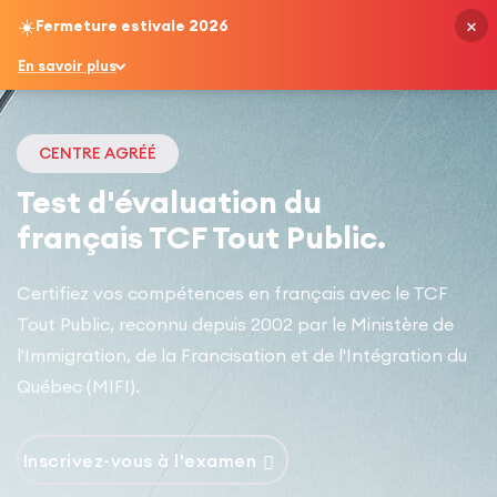
×
☀️
Fermeture estivale 2026
French
En savoir plus
CENTRE AGRÉÉ
Test d'évaluation du
français TCF Tout Public.
Certifiez vos compétences en français avec le TCF
Tout Public, reconnu depuis 2002 par le Ministère de
l'Immigration, de la Francisation et de l'Intégration du
Québec (MIFI).
Inscrivez-vous à l'examen