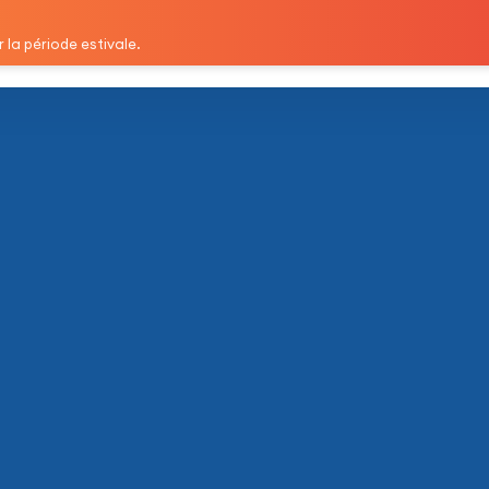
 langues
Tests officiels
Rejoignez‑nous
 la période estivale.