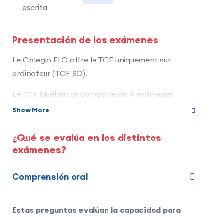
escrita
Presentación de los exámenes
Le Colegio ELC offre le TCF uniquement sur
ordinateur (TCF SO).
Le TCF Québec se compone de 4 exámenes
modulares que evalúan las competencias en
Show More
lengua francesa general. Cada candidato, según
su propia conveniencia, puede elegir realizar 1, 2,
¿Qué se evalúa en los distintos
3 o 4 pruebas de entre las siguientes :
exámenes?
Comprensión oral :
Examen colectivo: 39
Comprensión oral
preguntas de tipo test (4 respuestas
propuestas y una sola correcta). Duración: 35
Estas preguntas evalúan la capacidad para
minutos.