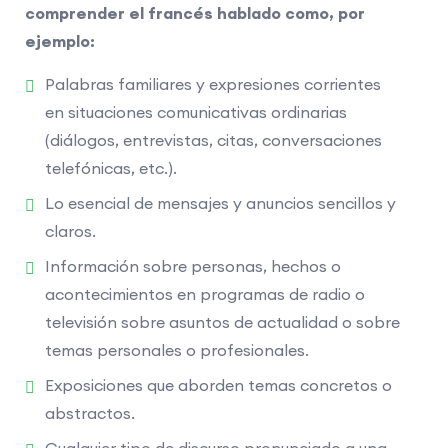
comprender el francés hablado como, por
Comprensión escrita :
Examen colectivo: 39
ejemplo:
preguntas de tipo test (4 respuestas
propuestas y una sola correcta). Duración: 60
Palabras familiares y expresiones corrientes
minutos.
en situaciones comunicativas ordinarias
Expresión escrita :
Examen colectivo: 3
(diálogos, entrevistas, citas, conversaciones
ejercicios. Duración: 60 minutos.
telefónicas, etc.).
Expresión oral :
Examen individual cara a cara
Lo esencial de mensajes y anuncios sencillos y
con un examinador: 3 ejercicios. Duración: 12
claros.
minutos (incluidos 2 minutos de preparación).
Información sobre personas, hechos o
acontecimientos en programas de radio o
La duración del TCF Quebec varía en función del
televisión sobre asuntos de actualidad o sobre
número de exámenes presentados (entre 12
temas personales o profesionales.
minutos como mínimo y 2 horas y 22 minutos
como máximo).
Exposiciones que aborden temas concretos o
abstractos.