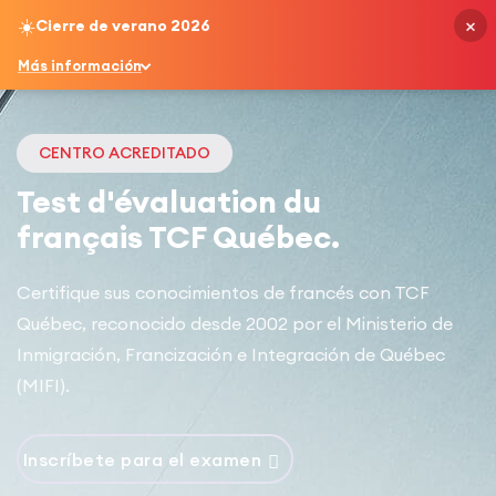
×
☀️
Cierre de verano 2026
Spanish
Más información
CENTRO ACREDITADO
Test d'évaluation du
français TCF Québec.
Certifique sus conocimientos de francés con TCF
Québec, reconocido desde 2002 por el Ministerio de
Inmigración, Francización e Integración de Québec
(MIFI).
Inscríbete para el examen