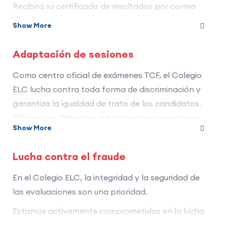
Recibirá su certificado de resultados por correo
electrónico.
Show More
El certificado tiene una validez de 2 años a partir
Adaptación de sesiones
de la fecha de emisión, la cual estará indicada en
el documento.
Como centro oficial de exámenes TCF, el Colegio
Para más información sobre los resultados,
ELC lucha contra toda forma de discriminación y
garantiza la igualdad de trato de los candidatos.
haga click aquí.
Ofrecemos diferentes adaptaciones para hacer
Show More
accesible el Test de connaissance du français
(TCF) a candidatos en situación de discapacidad
Lucha contra el fraude
o con dificultades de alfabetización digital.
En el Colegio ELC, la integridad y la seguridad de
Para beneficiarse de estas adaptaciones, el
las evaluaciones son una prioridad.
candidato debe presentar a nuestro centro un
certificado médico reciente, al menos dos meses
Estamos activamente comprometidos en la lucha
antes de la fecha de la sesión.
contra el fraude y en la prevención de cualquier