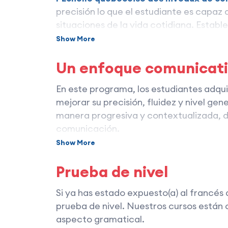
precisión lo que el estudiante es capaz
situaciones de la vida cotidiana. Establ
las competencias lingüísticas.
Show More
El programa incluye 12 niveles dividid
Un enfoque comunicativ
Principiante:
Niveles 1 a 4.
En este programa, los estudiantes adqui
Intermedio:
Niveles 5 a 8.
mejorar su precisión, fluidez y nivel ge
manera progresiva y contextualizada, d
Avanzado:
Niveles 9 a 12.
comunicación.
Define lo que el estudiante puede hace
Show More
Las clases son interactivas y fomentan 
comprensión oral, expresión oral, compr
estudiantes observan, experimentan y uti
Prueba de nivel
con el acompañamiento del profesor y e
Si ya has estado expuesto(a) al francés
El énfasis se pone en la capacidad de 
prueba de nivel. Nuestros cursos están 
punto lingüístico se trabaja a través d
aspecto gramatical.
usar inmediatamente lo aprendido, tant