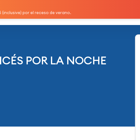
e lenguas
Pruebas oficiales
Tutorías
(inclusive) por el receso de verano.
NCÉS POR LA NOCHE