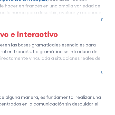
 de hacer en francés en una amplia variedad de
ece la norma para describir, evaluar y reconocer
os en tres etapas :
o e interactivo
eren las bases gramaticales esenciales para
neral en francés. La gramática se introduce de
irectamente vinculada a situaciones reales de
r en cada una de las cuatro competencias:
el aprendizaje por descubrimiento: los
ensión escrita y expresión escrita.
lizan la lengua antes de formalizar las reglas,
xplicaciones específicas cuando es necesario.
 de alguna manera, es fundamental realizar una
comunicarse eficazmente en francés. Cada
centrados en la comunicación sin descuidar el
e numerosas actividades prácticas que permiten
o de forma oral como escrita.