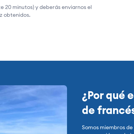
 20 minutos) y deberás enviarnos el
iedad de aspectos de la vida cotidiana,
z obtenidos.
y relevantes. Las actividades pedagógicas
iva y la comunicación en un entorno cercano a
teriales pedagógicos estructurados,
tivas y simulaciones, lo que garantiza un
¿Por qué e
de francé
Somos miembros de L